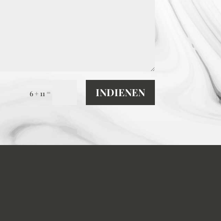
INDIENEN
=
6 + 11