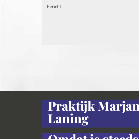
Praktijk Marja
Laning
Omdat je steed