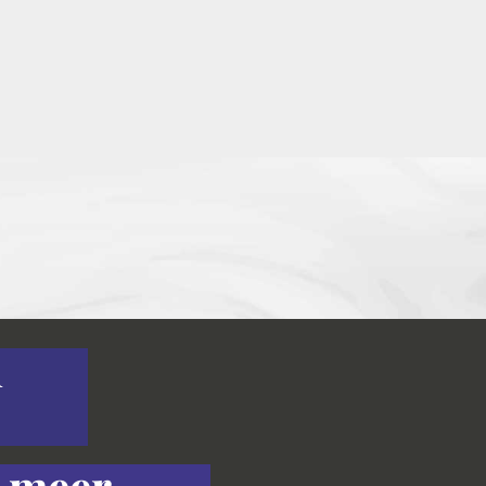
n
s meer